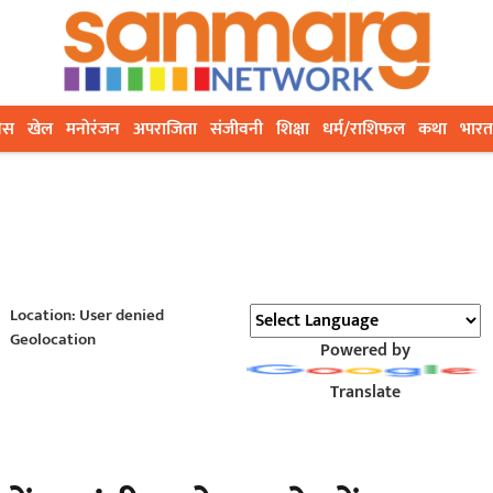
ेस
खेल
मनोरंजन
अपराजिता
संजीवनी
शिक्षा
धर्म/राशिफल
कथा
भारत
Location: User denied
Geolocation
Powered by
Translate