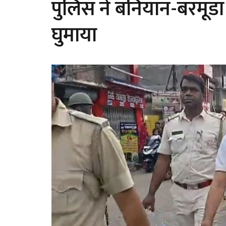
पुलिस ने बनियान-बरमूडा म
घुमाया