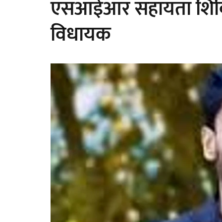
एसआईआर सहायता शिवि
विधायक