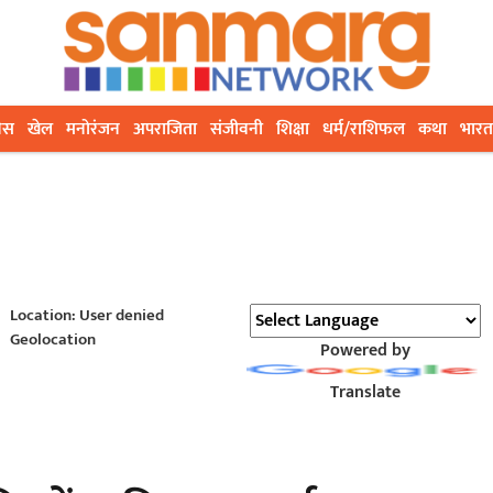
ेस
खेल
मनोरंजन
अपराजिता
संजीवनी
शिक्षा
धर्म/राशिफल
कथा
भारत
Location: User denied
Geolocation
Powered by
Translate