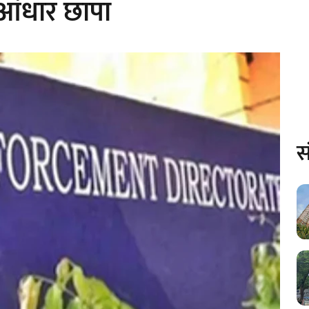
ुआंधार छापा
स