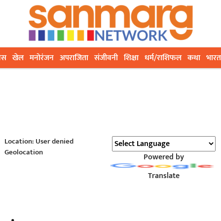
ेस
खेल
मनोरंजन
अपराजिता
संजीवनी
शिक्षा
धर्म/राशिफल
कथा
भारत
Location: User denied
Geolocation
Powered by
Translate