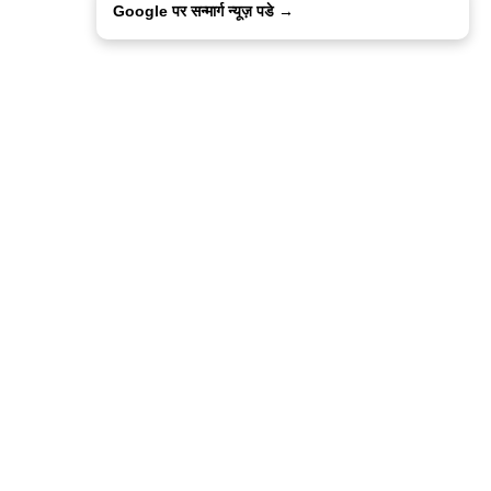
Google पर सन्मार्ग न्यूज़ पडे →
ालिसी
कांटेक्ट उस
सन्मार्ग में करियर
हमारे साथ बिज्ञापन
इतर इनफार्मेशन
कोड ऑफ़ एथिक्स
© 2015-2025 Sanmarg Hindi Daily
Powered by
Quintype