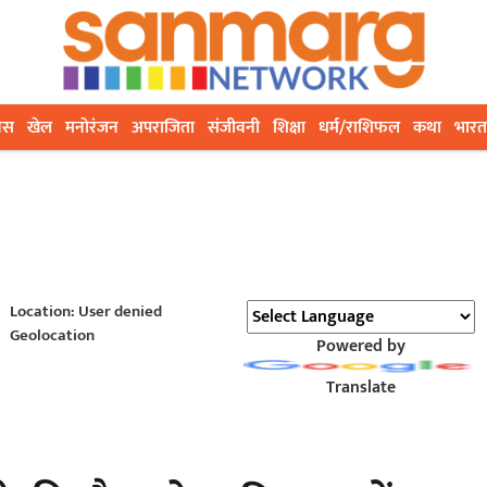
ेस
खेल
मनोरंजन
अपराजिता
संजीवनी
शिक्षा
धर्म/राशिफल
कथा
भारत
Location: User denied
Geolocation
Powered by
Translate