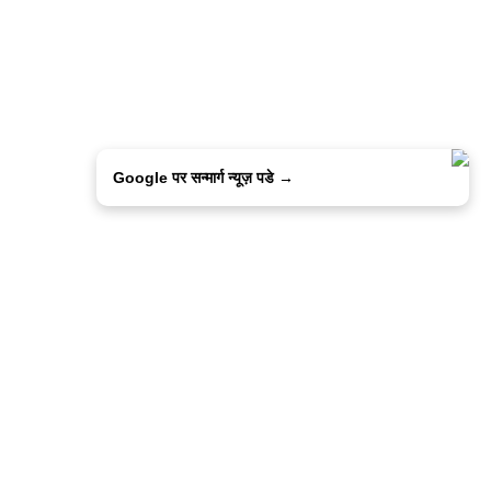
Google पर सन्मार्ग न्यूज़ पडे →
ालिसी
कांटेक्ट उस
सन्मार्ग में करियर
हमारे साथ बिज्ञापन