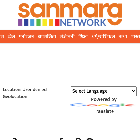
ेस
खेल
मनोरंजन
अपराजिता
संजीवनी
शिक्षा
धर्म/राशिफल
कथा
भारत
Location: User denied
Geolocation
Powered by
Translate