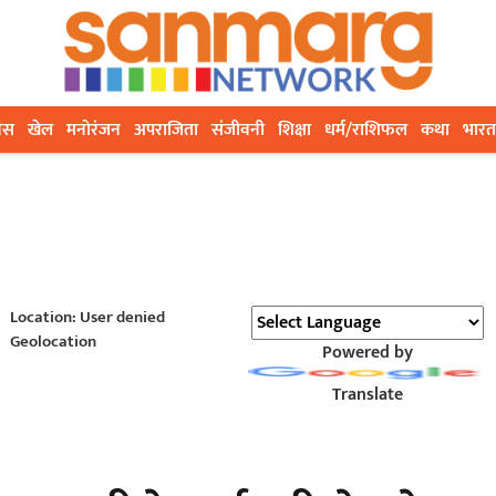
ेस
खेल
मनोरंजन
अपराजिता
संजीवनी
शिक्षा
धर्म/राशिफल
कथा
भारत
Location: User denied
Geolocation
Powered by
Translate