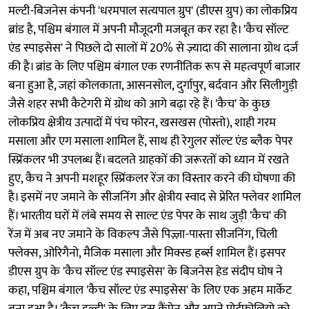
मल्टी-बिजनेस कंपनी 'धरमपाल सत्यपाल ग्रुप' (डीएस ग्रुप) का लोकप्रिय
ब्रांड है, पश्चिम बंगाल में अपनी मौजूदगी मजबूत कर रहा है। 'कैच सॉल्ट
एंड स्पाइसेस' ने पिछले दो सालों में 20% से ज़्यादा की सालाना ग्रोथ दर्ज
की है। ब्रांड के लिए पश्चिम बंगाल एक रणनीतिक रूप से महत्वपूर्ण बाजार
बना हुआ है, जहां कोलकाता, आसनसोल, दुर्गापुर, बर्दवान और सिलीगुड़ी
जैसे शहर सभी कैटेगरी में ग्रोथ को आगे बढ़ा रहे हैं। 'कैच' के कुछ
लोकप्रिय क्षेत्रीय उत्पादों में पंच फोरन, खसखस (पोस्तो), शाही गरम
मसाला और एग मसाला शामिल हैं, साथ ही रेगुलर सॉल्ट एंड ब्लैक पेपर
स्प्रिंकलर भी उपलब्ध हैं। बदलते ग्राहकों की जरूरतों को ध्यान में रखते
हुए, कैच ने अपनी मशहूर स्प्रिंकलर रेंज का विस्तार करने की घोषणा की
है। इसमें नए जमाने के सीजनिंग और क्षेत्रीय स्वाद से प्रेरित फ्लेवर शामिल
हैं। भारतीय घरों में लंबे समय से साल्ट एंड पेपर के साथ जुड़ी 'कैच' की
रेंज में अब नए जमाने के विकल्प जैसे पिज़्ज़ा-पास्ता सीजनिंग, चिली
फ्लेक्स, ओरिगैनो, मैजिक मसाला और मिक्स्ड हर्ब्स शामिल हैं। इसपर
डीएस ग्रुप के 'कैच सॉल्ट एंड स्पाइसेस' के बिजनेस हेड संदीप घोष ने
कहा, पश्चिम बंगाल 'कैच सॉल्ट एंड स्पाइसेस' के लिए एक अहम मार्केट
बना हुआ है। 'कैच हल्दी' के लिए इस कैंपेन और अपने पोर्टफोलियो को