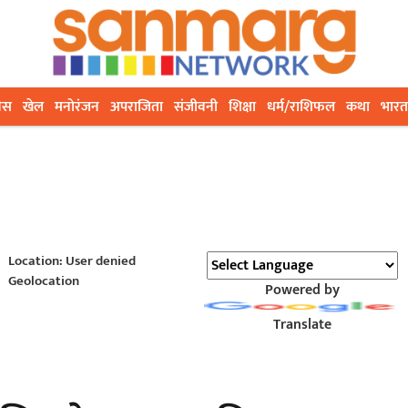
ेस
खेल
मनोरंजन
अपराजिता
संजीवनी
शिक्षा
धर्म/राशिफल
कथा
भारत
Location: User denied
Geolocation
Powered by
Translate