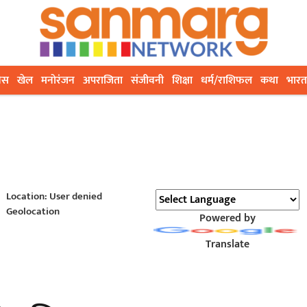
ेस
खेल
मनोरंजन
अपराजिता
संजीवनी
शिक्षा
धर्म/राशिफल
कथा
भारत
Location: User denied
Geolocation
Powered by
Translate