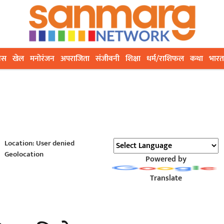
ेस
खेल
मनोरंजन
अपराजिता
संजीवनी
शिक्षा
धर्म/राशिफल
कथा
भारत
Location: User denied
Geolocation
Powered by
Translate