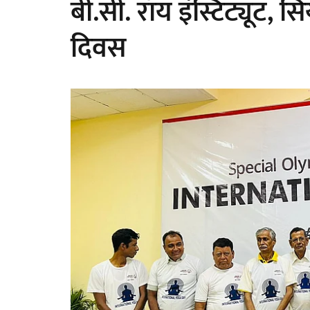
बी.सी. रॉय इंस्टिट्यूट, 
दिवस