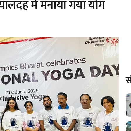
सियालदह में मनाया गया योग
स