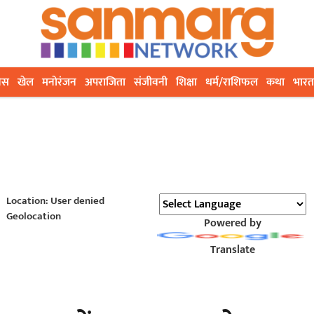
ेस
खेल
मनोरंजन
अपराजिता
संजीवनी
शिक्षा
धर्म/राशिफल
कथा
भारत
Location: User denied
Geolocation
Powered by
Translate