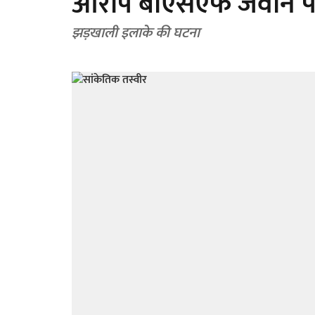
आरोप बीएसएफ जवान प
झड़खाली इलाके की घटना