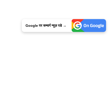
Google पर सन्मार्ग न्यूज़ पडे →
ालिसी
कांटेक्ट उस
सन्मार्ग में करियर
हमारे साथ बिज्ञापन