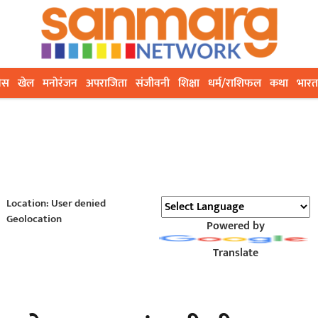
ेस
खेल
मनोरंजन
अपराजिता
संजीवनी
शिक्षा
धर्म/राशिफल
कथा
भारत
Location: User denied
Geolocation
Powered by
Translate