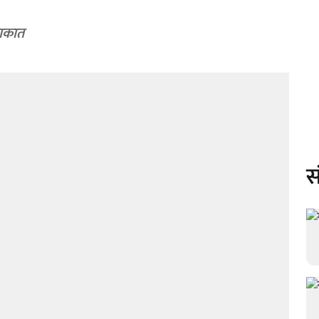
ाकात
स