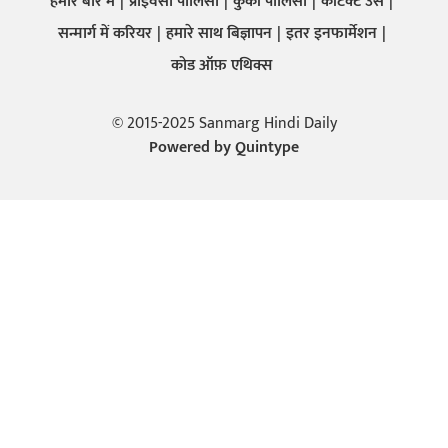
हमारे बारे में
प्राइवेसी पालिसी
कुकी पालिसी
कांटेक्ट उस
सन्मार्ग में करियर
हमारे साथ बिज्ञापन
इतर इनफार्मेशन
कोड ऑफ़ एथिक्स
© 2015-2025 Sanmarg Hindi Daily
Powered by
Quintype