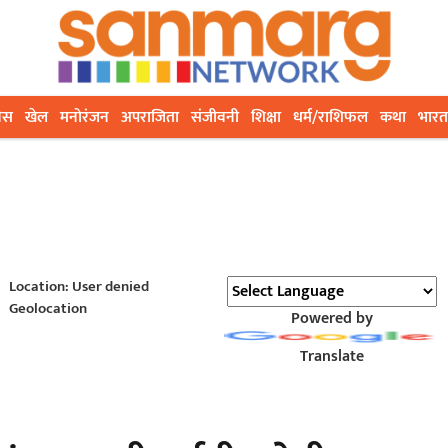
ेस
खेल
मनोरंजन
अपराजिता
संजीवनी
शिक्षा
धर्म/राशिफल
कथा
भारत
Location: User denied
Geolocation
Powered by
Translate