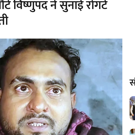
विष्णुपद ने सुनाई रोंगटे
ती
स