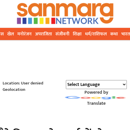
ेस
खेल
मनोरंजन
अपराजिता
संजीवनी
शिक्षा
धर्म/राशिफल
कथा
भारत
Location: User denied
Geolocation
Powered by
Translate