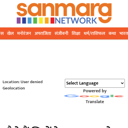
ेस
खेल
मनोरंजन
अपराजिता
संजीवनी
शिक्षा
धर्म/राशिफल
कथा
भारत
Location: User denied
Geolocation
Powered by
Translate