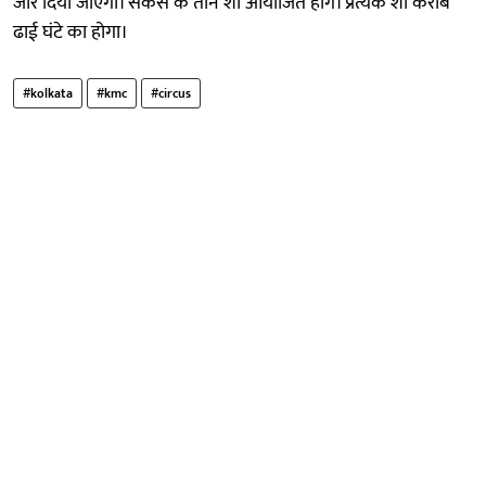
जोर दिया जाएगा। सर्कस के तीन शो आयोजित होंगे। प्रत्येक शो करीब
ढाई घंटे का होगा।
#kolkata
#kmc
#circus