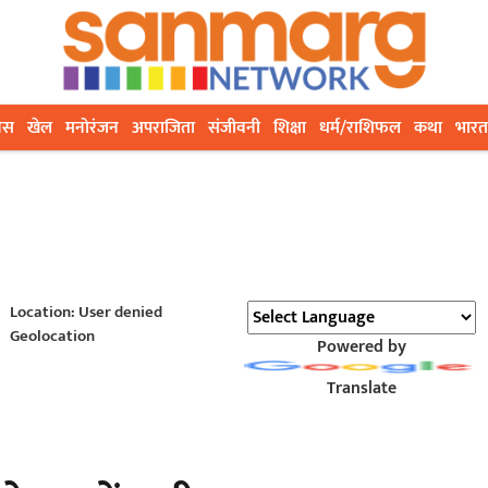
ेस
खेल
मनोरंजन
अपराजिता
संजीवनी
शिक्षा
धर्म/राशिफल
कथा
भारत
Location: User denied
Geolocation
Powered by
Translate