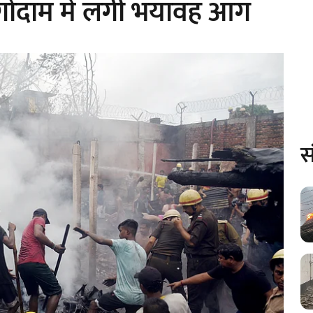
िक गोदाम में लगी भयावह आग
स