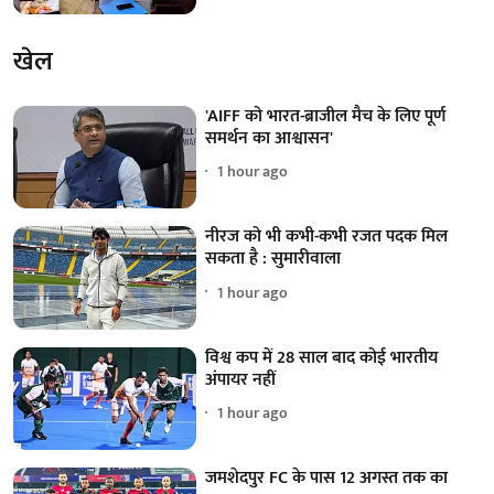
खेल
'AIFF को भारत-ब्राजील मैच के लिए पूर्ण
समर्थन का आश्वासन'
1 hour ago
नीरज को भी कभी-कभी रजत पदक मिल
सकता है : सुमारीवाला
1 hour ago
विश्व कप में 28 साल बाद कोई भारतीय
अंपायर नहीं
1 hour ago
जमशेदपुर FC के पास 12 अगस्त तक का