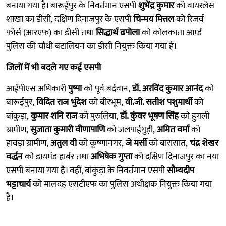
बनाया गया है। बारूईपुर के निवर्तमान एसपी
शुभेंद्र कुमार
को वायरलेस
शाखा का डीसी, दक्षिण दिनाजपुर के एसपी
चिन्मय मित्तल
को रिजर्व
फोर्स (आरएफ) का डीसी तथा
सिद्धार्थ ढपोला
को कोलकाता आर्म्ड
पुलिस की चौथी बटालियन का डीसी नियुक्त किया गया है।
जिलों में भी बदले गए कई एसपी
आईपीएस अधिकारी
पुष्पा
को पूर्व बर्दवान,
डॉ. अरविंद कुमार आनंद
को
बारूईपुर,
विदित राज भुंदेश
को बीरभूम,
वी.जी. सतीश पशुमार्थी
को
बांकुड़ा,
कुमार शनि राज
को पुरुलिया,
डॉ. कुंवर भूषण सिंह
को हुगली
ग्रामीण,
सुजाता कुमारी वीणापाणि
को जलपाईगुड़ी,
अमित वर्मा
को
हावड़ा ग्रामीण,
अतुल वी
को कृष्णानगर,
जे मर्सी
को बारासात,
चंद्र शेखर
वर्द्धन
को डायमंड हार्बर तथा
अभिषेक गुप्ता
को दक्षिण दिनाजपुर का नया
एसपी बनाया गया है। वहीं, बांकुड़ा के निवर्तमान एसपी
सौम्यदीप
भट्टाचार्य
को मालदह एसटीएफ का पुलिस अधीक्षक नियुक्त किया गया
है।