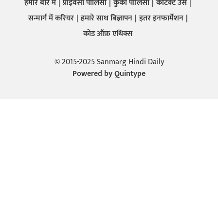
हमारे बारे में
प्राइवेसी पालिसी
कुकी पालिसी
कांटेक्ट उस
सन्मार्ग में करियर
हमारे साथ बिज्ञापन
इतर इनफार्मेशन
कोड ऑफ़ एथिक्स
© 2015-2025 Sanmarg Hindi Daily
Powered by
Quintype