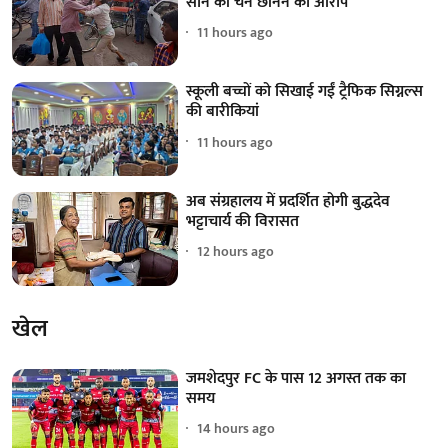
सोने की चेन छीनने का आरोप
11 hours ago
स्कूली बच्चों को सिखाई गईं ट्रैफिक सिग्नल्स
की बारीकियां
11 hours ago
अब संग्रहालय में प्रदर्शित होगी बुद्धदेव
भट्टाचार्य की विरासत
12 hours ago
खेल
जमशेदपुर FC के पास 12 अगस्त तक का
समय
14 hours ago