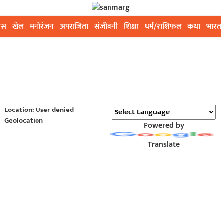
ेस
खेल
मनोरंजन
अपराजिता
संजीवनी
शिक्षा
धर्म/राशिफल
कथा
भारत
Location: User denied
Geolocation
Powered by
Translate