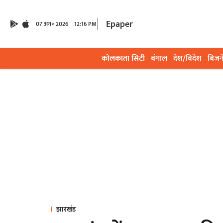
Epaper
07 अग॰ 2026
12:16 PM
कोलकाता सिटी
बंगाल
देश/विदेश
बिजन
झारखंड