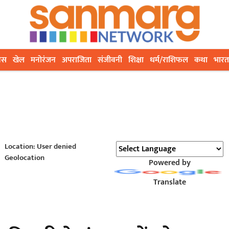
ेस
खेल
मनोरंजन
अपराजिता
संजीवनी
शिक्षा
धर्म/राशिफल
कथा
भारत
Location: User denied
Geolocation
Powered by
Translate