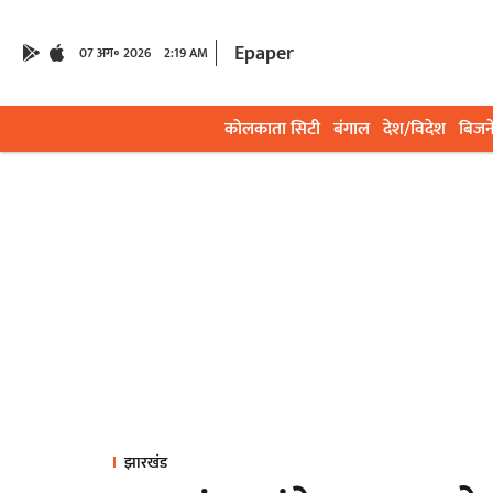
Epaper
07 अग॰ 2026
2:19 AM
कोलकाता सिटी
बंगाल
देश/विदेश
बिजन
झारखंड