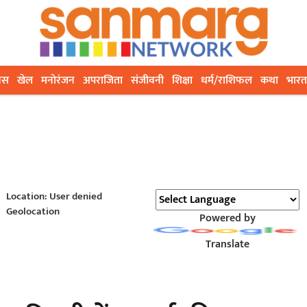
ेस
खेल
मनोरंजन
अपराजिता
संजीवनी
शिक्षा
धर्म/राशिफल
कथा
भारत
Location: User denied
Geolocation
Powered by
Translate