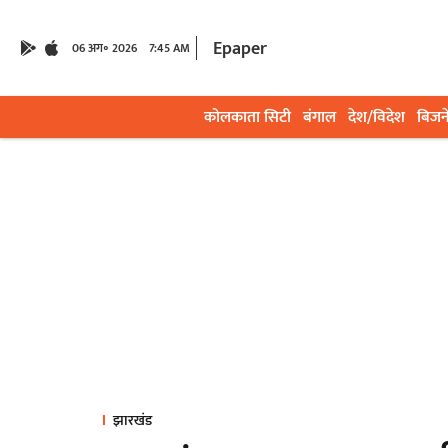
Epaper
06 अग॰ 2026
7:45 AM
कोलकाता सिटी
बंगाल
देश/विदेश
बिजन
झारखंड