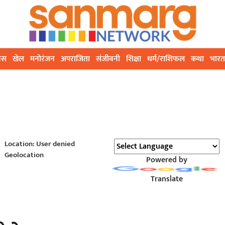
ेस
खेल
मनोरंजन
अपराजिता
संजीवनी
शिक्षा
धर्म/राशिफल
कथा
भारत
Location: User denied
Geolocation
Powered by
Translate