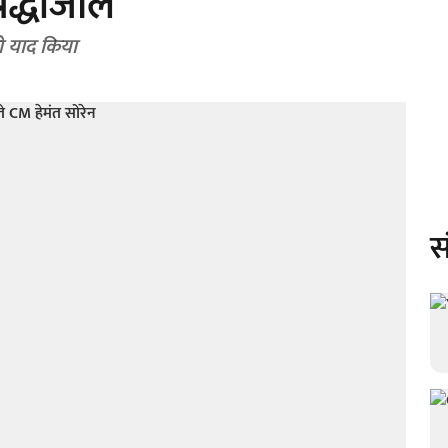
रद्धांजलि
को याद किया
स