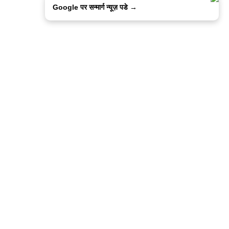
Google पर सन्मार्ग न्यूज़ पडे →
ालिसी
कांटेक्ट उस
सन्मार्ग में करियर
हमारे साथ बिज्ञापन
इतर इनफार्मेशन
कोड ऑफ़ एथिक्स
© 2015-2025 Sanmarg Hindi Daily
Powered by
Quintype