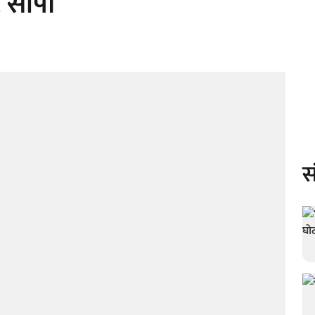
ट सौंपी
स