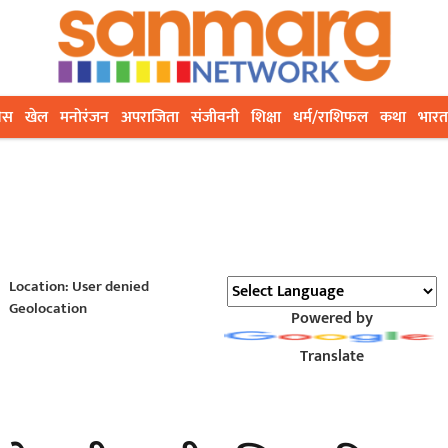
ेस
खेल
मनोरंजन
अपराजिता
संजीवनी
शिक्षा
धर्म/राशिफल
कथा
भारत
Location: User denied
Geolocation
Powered by
Translate