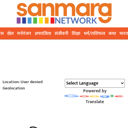
ेस
खेल
मनोरंजन
अपराजिता
संजीवनी
शिक्षा
धर्म/राशिफल
कथा
भारत
Location: User denied
Geolocation
Powered by
Translate