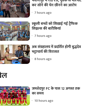
भवानीपुर में रोड रेज, युवक से मारपीट
कर सोने की चेन छीनने का आरोप
7 hours ago
स्कूली बच्चों को सिखाई गईं ट्रैफिक
सिग्नल्स की बारीकियां
7 hours ago
अब संग्रहालय में प्रदर्शित होगी बुद्धदेव
भट्टाचार्य की विरासत
8 hours ago
ेल
जमशेदपुर FC के पास 12 अगस्त तक
का समय
10 hours ago