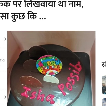
केक पर लिखवाया था नाम,
ा ऐसा कुछ कि …
स