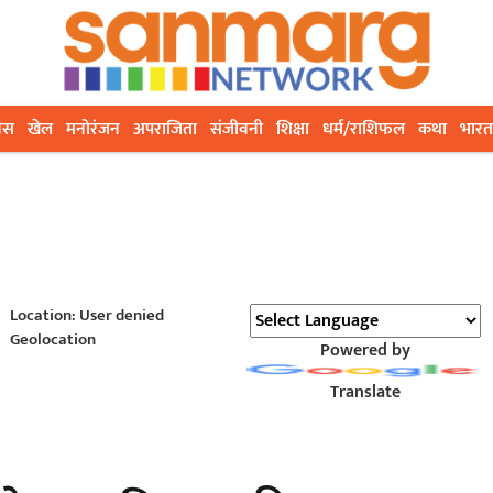
ेस
खेल
मनोरंजन
अपराजिता
संजीवनी
शिक्षा
धर्म/राशिफल
कथा
भारत
Location: User denied
Geolocation
Powered by
Translate