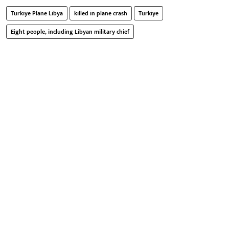
Turkiye Plane Libya
killed in plane crash
Turkiye
Eight people, including Libyan military chief