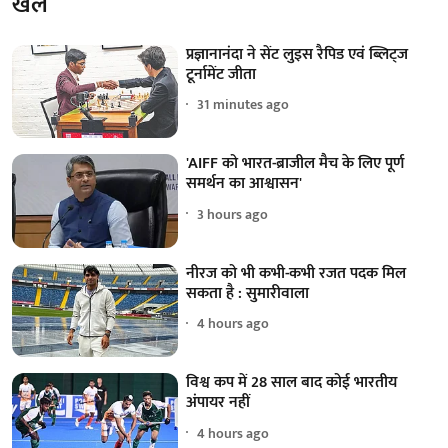
खेल
प्रज्ञानानंदा ने सेंट लुइस रैपिड एवं ब्लिट्ज
टूर्नामेंट जीता
31 minutes ago
'AIFF को भारत-ब्राजील मैच के लिए पूर्ण
समर्थन का आश्वासन'
3 hours ago
नीरज को भी कभी-कभी रजत पदक मिल
सकता है : सुमारीवाला
4 hours ago
विश्व कप में 28 साल बाद कोई भारतीय
अंपायर नहीं
4 hours ago