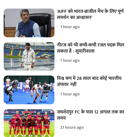
'AIFF को भारत-ब्राजील मैच के लिए पूर्ण
समर्थन का आश्वासन'
1 hour ago
नीरज को भी कभी-कभी रजत पदक मिल
सकता है : सुमारीवाला
1 hour ago
विश्व कप में 28 साल बाद कोई भारतीय
अंपायर नहीं
1 hour ago
जमशेदपुर FC के पास 12 अगस्त तक का
समय
21 hours ago