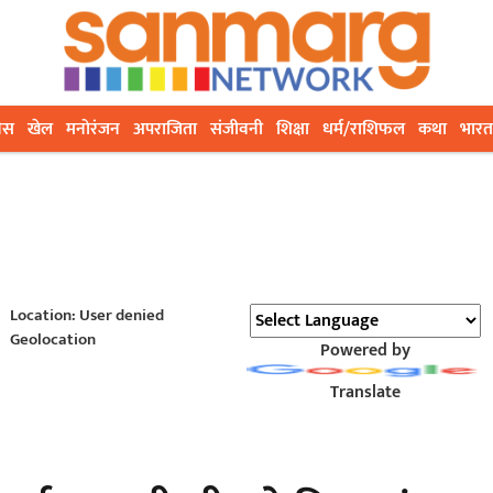
ेस
खेल
मनोरंजन
अपराजिता
संजीवनी
शिक्षा
धर्म/राशिफल
कथा
भारत
Location: User denied
Geolocation
Powered by
Translate