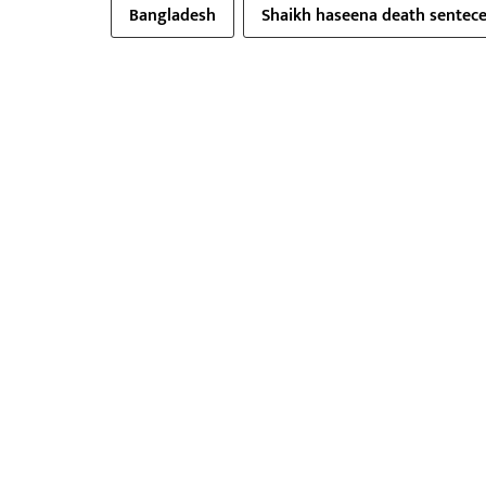
Bangladesh
Shaikh haseena death sentec