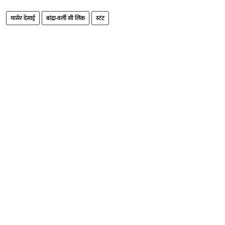
यासेर देसाई
बांद्रा-वर्ली सी लिंक
स्टंट