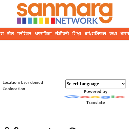
ेस
खेल
मनोरंजन
अपराजिता
संजीवनी
शिक्षा
धर्म/राशिफल
कथा
भारत
Location: User denied
Geolocation
Powered by
Translate