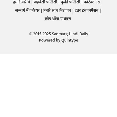
हमारे बारे में
प्राइवेसी पालिसी
कुकी पालिसी
कांटेक्ट उस
सन्मार्ग में करियर
हमारे साथ बिज्ञापन
इतर इनफार्मेशन
कोड ऑफ़ एथिक्स
© 2015-2025 Sanmarg Hindi Daily
Powered by
Quintype