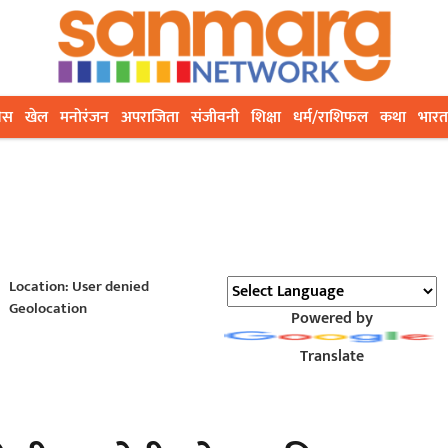
ेस
खेल
मनोरंजन
अपराजिता
संजीवनी
शिक्षा
धर्म/राशिफल
कथा
भारत
Location: User denied
Geolocation
Powered by
Translate