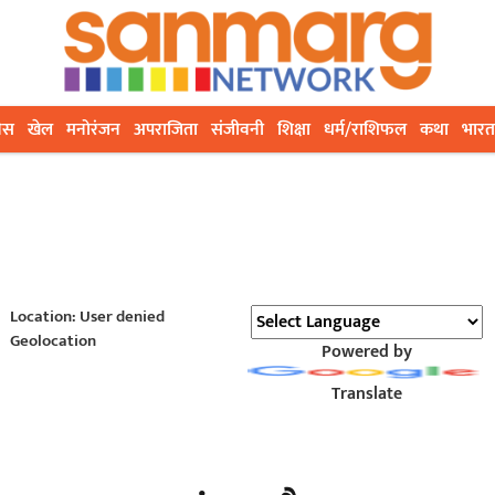
ेस
खेल
मनोरंजन
अपराजिता
संजीवनी
शिक्षा
धर्म/राशिफल
कथा
भारत
Location: User denied
Geolocation
Powered by
Translate