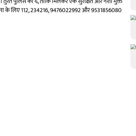
 तुरंत पुलिस को दें, ताकि मिलकर एक सुरक्षित और नशा मुक्त
ूचना के लिए 112, 234216, 9476022992 और 9531856080