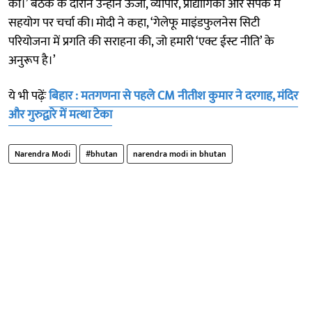
की।’ बैठक के दौरान उन्होंने ऊर्जा, व्यापार, प्रौद्योगिकी और संपर्क में
सहयोग पर चर्चा की। मोदी ने कहा, ‘गेलेफू माइंडफुलनेस सिटी
परियोजना में प्रगति की सराहना की, जो हमारी ‘एक्ट ईस्ट नीति’ के
अनुरूप है।’
ये भी पढ़ेंः
बिहार : मतगणना से पहले CM नीतीश कुमार ने दरगाह, मंदिर
और गुरुद्वारे में मत्था टेका
Narendra Modi
#bhutan
narendra modi in bhutan