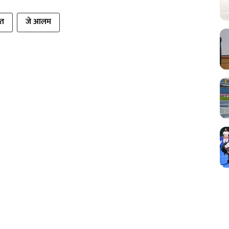
ित
जे आलम