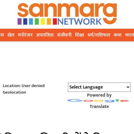
ेस
खेल
मनोरंजन
अपराजिता
संजीवनी
शिक्षा
धर्म/राशिफल
कथा
भारत
Location: User denied
Geolocation
Powered by
Translate