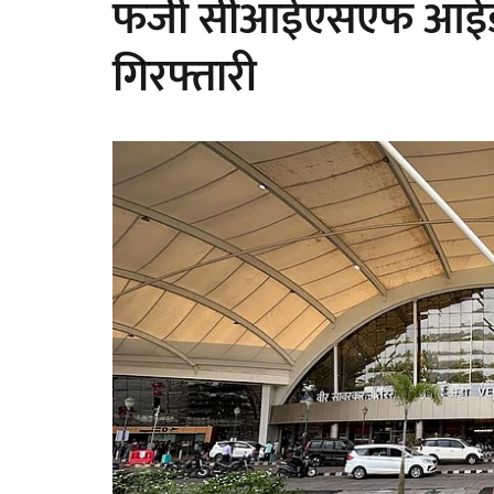
फर्जी सीआईएसएफ आईडी र
गिरफ्तारी