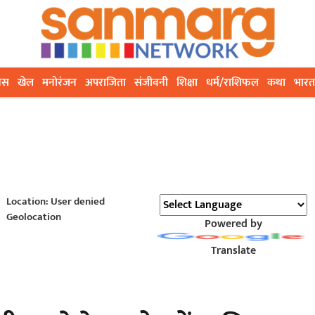
ेस
खेल
मनोरंजन
अपराजिता
संजीवनी
शिक्षा
धर्म/राशिफल
कथा
भारत
Location: User denied
Geolocation
Powered by
Translate