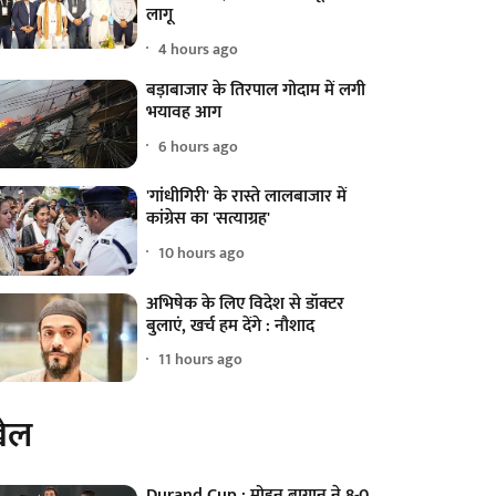
लागू
4 hours ago
बड़ाबाजार के तिरपाल गोदाम में लगी
भयावह आग
6 hours ago
'गांधीगिरी' के रास्ते लालबाजार में
कांग्रेस का 'सत्याग्रह'
10 hours ago
अभिषेक के लिए विदेश से डॉक्टर
बुलाएं, खर्च हम देंगे : नौशाद
11 hours ago
ेल
Durand Cup : मोहन बागान ने 8-0