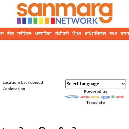
ेस
खेल
मनोरंजन
अपराजिता
संजीवनी
शिक्षा
धर्म/राशिफल
कथा
भारत
Location: User denied
Geolocation
Powered by
Translate