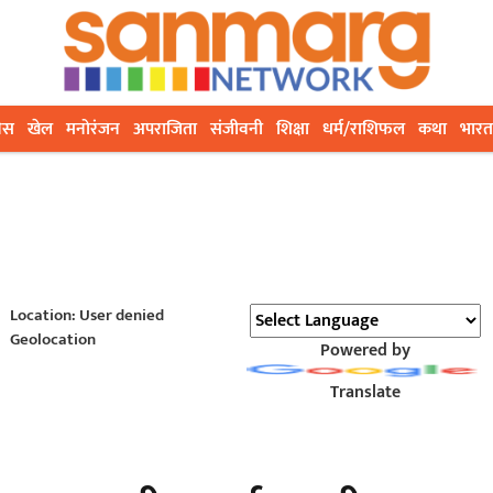
ेस
खेल
मनोरंजन
अपराजिता
संजीवनी
शिक्षा
धर्म/राशिफल
कथा
भारत
Location: User denied
Geolocation
Powered by
Translate