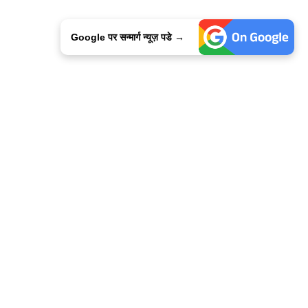
Google पर सन्मार्ग न्यूज़ पडे →
ालिसी
कांटेक्ट उस
सन्मार्ग में करियर
हमारे साथ बिज्ञापन
इतर इनफार्मेशन
कोड ऑफ़ एथिक्स